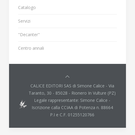
Catalogo
Servizi
"Decanter"
Centro annali
CALICE EDITORI SAS di Simone Calice - Via
Taranto, 30 - 85028 - Rionero In Vulture (PZ)
Legale rappresentante: Simone Calice -
Iscrizione calla CCIAA di Potenza n. 88664
P.I e C.F. 01255120766