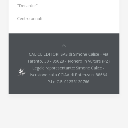
"Decanter"
Centro annali
CALICE EDITORI SAS di Simone Calice - Via
Taranto, 30 - 85028 - Rionero In Vulture (PZ)
Legale rappresentante: Simone Calice -
Iscrizione calla CCIAA di Potenza n. 88664
P.I e C.F. 01255120766