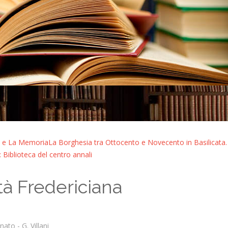
 e La Memoria
La Borghesia tra Ottocento e Novecento in Basilicata. 
 Biblioteca del centro annali
tà Fredericiana
nato - G. Villani