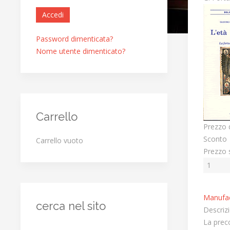
Accedi
Password dimenticata?
Nome utente dimenticato?
Carrello
Prezzo 
Sconto
Carrello vuoto
Prezzo 
Manufac
cerca nel sito
Descriz
La preco