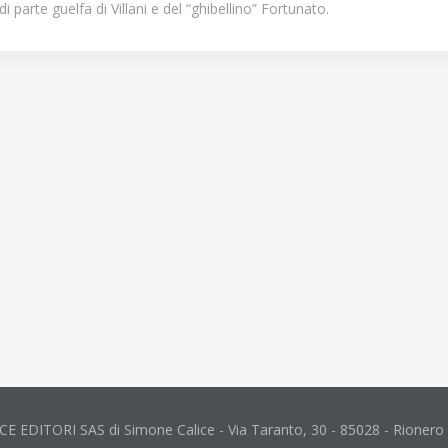
di parte guelfa di Villani e del “ghibellino” Fortunato.
CE EDITORI SAS di Simone Calice - Via Taranto, 30 - 85028 - Rionero I