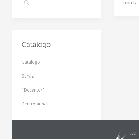
cronica 
Catalogo
Catalogo
Servizi
"Decanter"
Centro annali
CALI