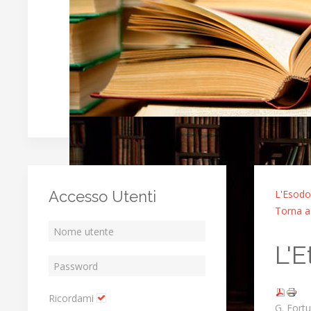
Accesso Utenti
L'Esodo
Torna a:
L'E
Ricordami
G. Fortu